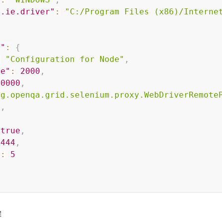
r.ie.driver"
:
"C:/Program Files (x86)/Interne
n"
:
{
:
"Configuration for Node"
,
le"
:
2000
,
30000
,
rg.openqa.grid.selenium.proxy.WebDriverRemote
5
,
true
,
4444
,
"
:
5
解