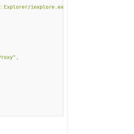
t Explorer/iexplore.exe"
Proxy"
,