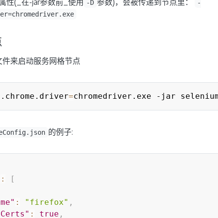
性(_在-jar参数前_使用
参数)，会被传递到节点里：
-D
-
er=chromedriver.exe
点
置文件来启动服务网格节点
r.chrome.driver
=
的例子:
eConfig.json
"
:
[
ame"
:
"firefox"
,
lCerts"
:
true
,