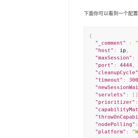
下面你可以看到一个配置
{
"_comment"
:
"host"
:
 ip
,
"maxSession"
:
"port"
:
4444
,
"cleanupCycle
"timeout"
:
30
"newSessionWa
"servlets"
:
[
"prioritizer"
"capabilityMa
"throwOnCapab
"nodePolling"
"platform"
:
"