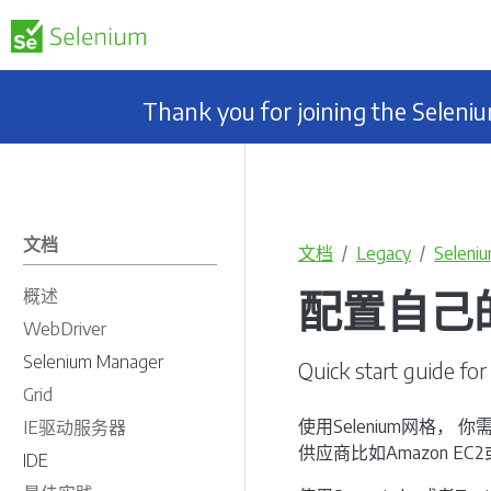
Thank you for joining the Selen
文档
文档
Legacy
Seleniu
配置自己
概述
WebDriver
Selenium Manager
Quick start guide for 
Grid
使用Selenium网格
IE驱动服务器
供应商比如Amazon EC
IDE