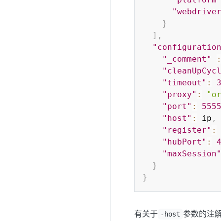
"webdrive
}
]
,
"configuratio
"_comment"
"cleanUpCyc
"timeout"
:
"proxy"
:
"o
"port"
:
555
"host"
:
 ip
,
"register"
:
"hubPort"
:
"maxSession
}
}
有关于
参数的注
-host