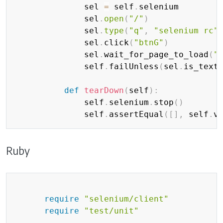
              sel 
=
 self
.
selenium

              sel
.
open
(
"/"
)
              sel
.
type
(
"q"
,
"selenium rc"
              sel
.
click
(
"btnG"
)
              sel
.
wait_for_page_to_load
(
"
              self
.
failUnless
(
sel
.
is_text
def
tearDown
(
self
)
:
              self
.
selenium
.
stop
(
)
              self
.
assertEqual
(
[
]
,
 self
.
v
Ruby
Copy
require
"selenium/client"
require
"test/unit"