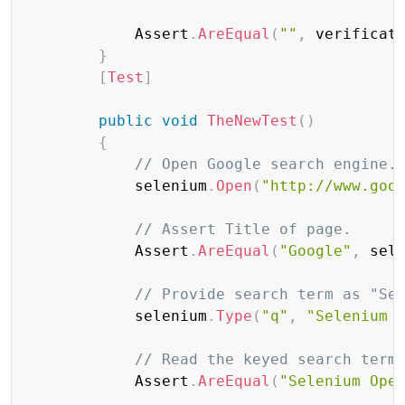
            Assert
.
AreEqual
(
""
,
 verificat
}
[
Test
]
public
void
TheNewTest
(
)
{
// Open Google search engine.
            selenium
.
Open
(
"http://www.goo
// Assert Title of page.
            Assert
.
AreEqual
(
"Google"
,
 sel
// Provide search term as "Se
            selenium
.
Type
(
"q"
,
"Selenium 
// Read the keyed search term
            Assert
.
AreEqual
(
"Selenium Ope