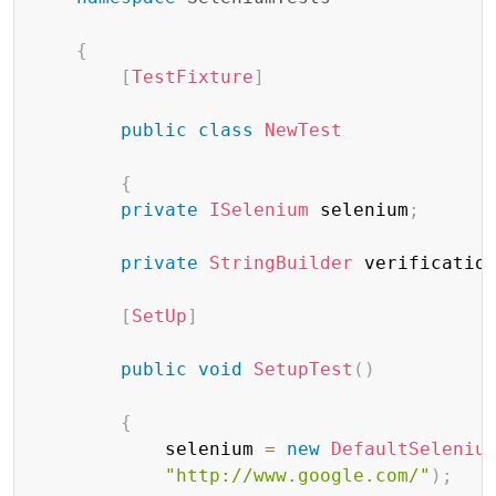
{
[
TestFixture
]
public
class
NewTest
{
private
ISelenium
 selenium
;
private
StringBuilder
 verificatio
[
SetUp
]
public
void
SetupTest
(
)
{
            selenium 
=
new
DefaultSeleniu
"http://www.google.com/"
)
;