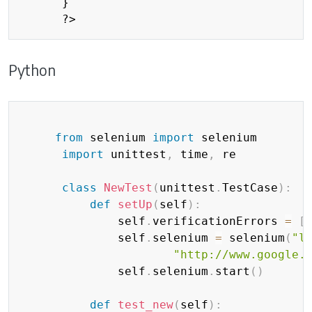
      }

Python
Copy
from
 selenium 
import
 selenium

import
 unittest
,
 time
,
 re

class
NewTest
(
unittest
.
TestCase
)
:
def
setUp
(
self
)
:
              self
.
verificationErrors 
=
[
              self
.
selenium 
=
 selenium
(
"l
"http://www.google.
              self
.
selenium
.
start
(
)
def
test_new
(
self
)
: