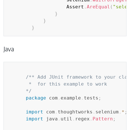
                    Assert
.
AreEqual
(
"sele
}
}
}
Java
Copy
/** Add JUnit framework to your clas
	   *  for this example to work

	  */
package
com
.
example
.
tests
;
import
com
.
thoughtworks
.
selenium
.
*
;
import
java
.
util
.
regex
.
Pattern
;