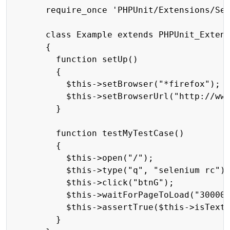
      require_once 'PHPUnit/Extensions/Sel
      class Example extends PHPUnit_Extens
      {

        function setUp()

        {

          $this->setBrowser("*firefox");

          $this->setBrowserUrl("http://www
        }

        function testMyTestCase()

        {

          $this->open("/");

          $this->type("q", "selenium rc");
          $this->click("btnG");

          $this->waitForPageToLoad("30000"
          $this->assertTrue($this->isTextP
        }
