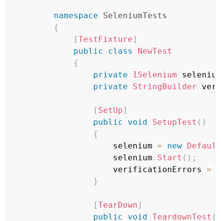
namespace
SeleniumTests
{
[
TestFixture
]
public
class
NewTest
{
private
ISelenium
 seleniu
private
StringBuilder
 ver
[
SetUp
]
public
void
SetupTest
(
)
{
                    selenium 
=
new
Defaul
                    selenium
.
Start
(
)
;
                    verificationErrors 
=
}
[
TearDown
]
public
void
TeardownTest
(