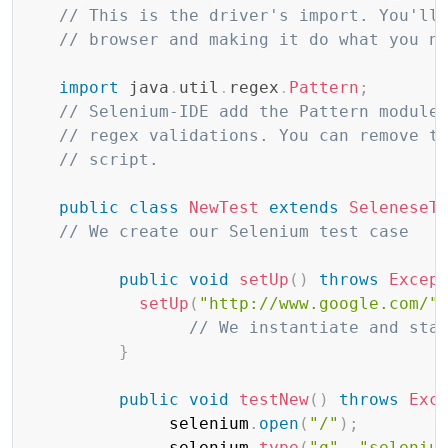
// This is the driver's import. You'll
// browser and making it do what you n
import
java
.
util
.
regex
.
Pattern
;
// Selenium-IDE add the Pattern module
// regex validations. You can remove t
// script.
public
class
NewTest
extends
SeleneseT
// We create our Selenium test case
public
void
setUp
(
)
throws
Excep
setUp
(
"http://www.google.com/"
// We instantiate and sta
}
public
void
testNew
(
)
throws
Exc
              selenium
.
open
(
"/"
)
;
              selenium
.
type
(
"q"
,
"seleniu