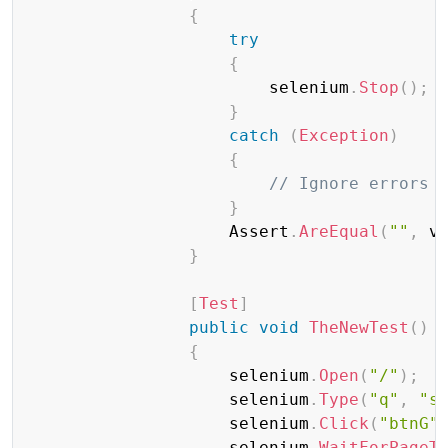
{
try
{
                        selenium
.
Stop
(
)
;
}
catch
(
Exception
)
{
// Ignore errors 
}
                    Assert
.
AreEqual
(
""
,
 v
}
[
Test
]
public
void
TheNewTest
(
)
{
                    selenium
.
Open
(
"/"
)
;
                    selenium
.
Type
(
"q"
,
"s
                    selenium
.
Click
(
"btnG"
                    selenium
.
WaitForPageT