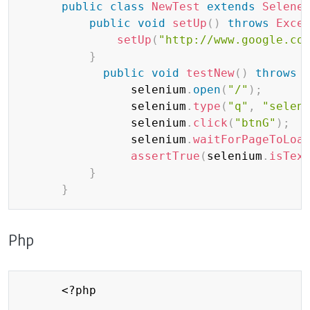
public
class
NewTest
extends
Selene
public
void
setUp
(
)
throws
Exce
setUp
(
"http://www.google.co
}
public
void
testNew
(
)
throws
                selenium
.
open
(
"/"
)
;
                selenium
.
type
(
"q"
,
"selen
                selenium
.
click
(
"btnG"
)
;
                selenium
.
waitForPageToLoa
assertTrue
(
selenium
.
isTex
}
}
Php
Copy
      <?php
