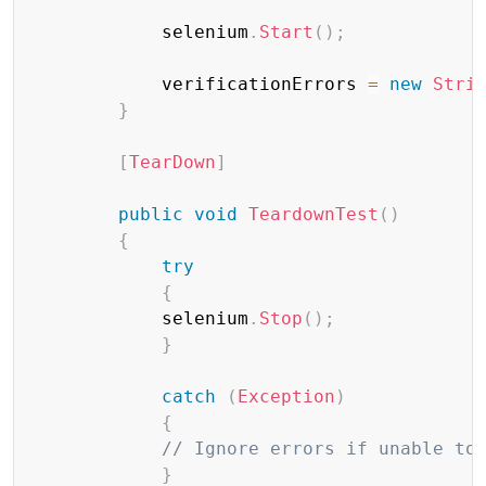
            selenium
.
Start
(
)
;
            verificationErrors 
=
new
Stri
}
[
TearDown
]
public
void
TeardownTest
(
)
{
try
{
            selenium
.
Stop
(
)
;
}
catch
(
Exception
)
{
// Ignore errors if unable to
}