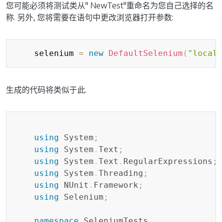
您可能必须将测试类从" NewTest"重命名为您自己选择的名
称. 另外, 您将需要在语句中更改浏览器打开参数:
Copy
    selenium 
=
new
DefaultSelenium
(
"local
生成的代码将类似于此.
Copy
using
System
;
using
System
.
Text
;
using
System
.
Text
.
RegularExpressions
;
using
System
.
Threading
;
using
NUnit
.
Framework
;
using
Selenium
;
namespace
SeleniumTests