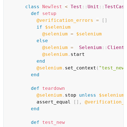
class
NewTest
<
Test
:
:
Unit
:
:
TestCas
def
setup
@verification_errors
=
[
]
if
$selenium
@selenium
=
$selenium
else
@selenium
=
Selenium
:
:
Client
@selenium
.
start

end
@selenium
.
set_context
(
"test_new
end
def
teardown
@selenium
.
stop 
unless
$selenium
          assert_equal 
[
]
,
@verification_
end
def
test_new