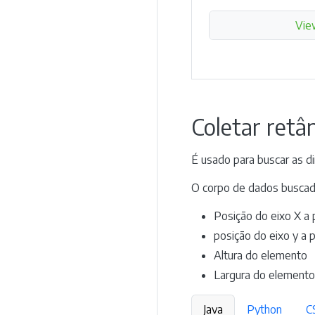
Vie
Coletar retâ
É usado para buscar as 
O corpo de dados buscad
Posição do eixo X a 
posição do eixo y a 
Altura do elemento
Largura do elemento
Java
Python
C