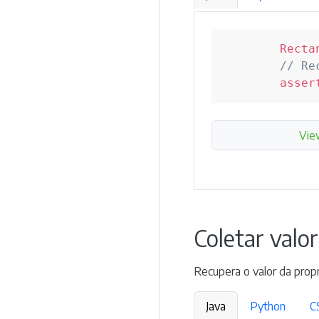
Recta
// Re
asser
Vie
Coletar valo
Recupera o valor da prop
Java
Python
C