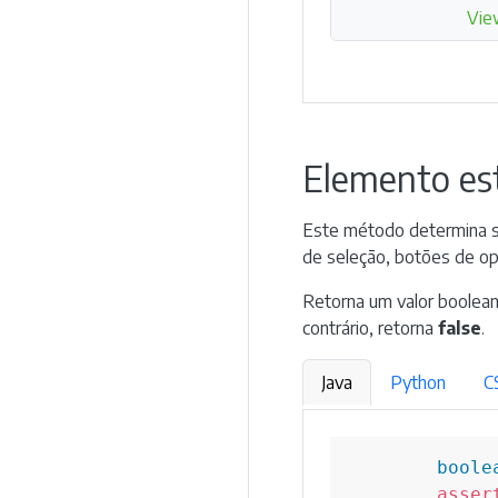
Vie
Elemento es
Este método determina s
de seleção, botões de o
Retorna um valor boolea
contrário, retorna
false
.
Java
Python
C
boole
asser