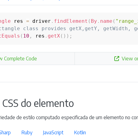
ngle
 res 
=
 driver
.
findElement
(
By
.
name
(
"range_
ctangle class provides getX,getY, getWidth, g
tEquals
(
10
,
 res
.
getX
(
)
)
;
w Complete Code
View o
r CSS do elemento
riedade de estilo computado especificada de um elemento no con
Sharp
Ruby
JavaScript
Kotlin