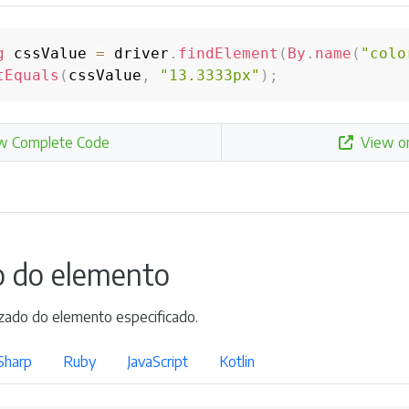
g
 cssValue 
=
 driver
.
findElement
(
By
.
name
(
"colo
tEquals
(
cssValue
,
"13.3333px"
)
;
w Complete Code
View o
o do elemento
zado do elemento especificado.
Sharp
Ruby
JavaScript
Kotlin