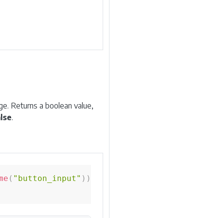
ge. Returns a boolean value,
alse
.
me
(
"button_input"
)
)
.
isEnabled
(
)
;