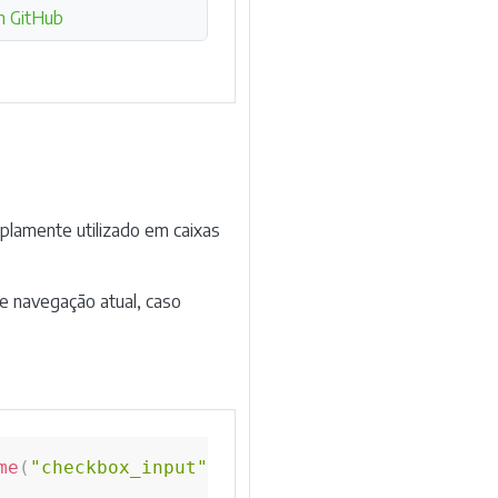
n GitHub
lamente utilizado em caixas
e navegação atual, caso
me
(
"checkbox_input"
)
)
.
isSelected
(
)
;