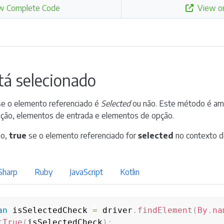
w Complete Code
View o
tá selecionado
e o elemento referenciado é
Selected
ou não. Este método é amp
pção, elementos de entrada e elementos de opção.
no,
true
se o elemento referenciado for
selected
no contexto d
Sharp
Ruby
JavaScript
Kotlin
an
 isSelectedCheck 
=
 driver
.
findElement
(
By
.
na
tTrue
(
isSelectedCheck
)
;