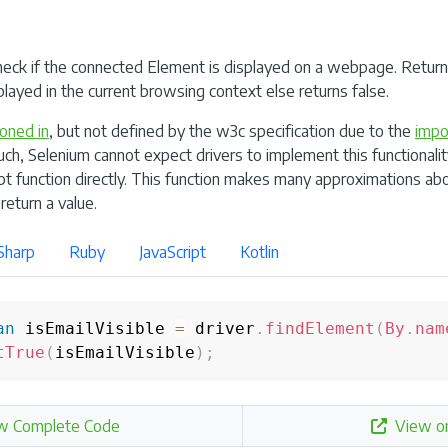
heck if the connected Element is displayed on a webpage. Retur
layed in the current browsing context else returns false.
oned in
, but not defined by the w3c specification due to the
impos
uch, Selenium cannot expect drivers to implement this functionalit
ipt function directly. This function makes many approximations ab
 return a value.
Sharp
Ruby
JavaScript
Kotlin
an
 isEmailVisible 
=
 driver
.
findElement
(
By
.
nam
tTrue
(
isEmailVisible
)
;
w Complete Code
View o