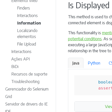
Elemento Web
Is Displayed
Finders
Interactions
This method is used to c
connected element is disp
Information
Localizando
This functionality is
menti
elementos
potential conditions
. As s
File Upload
executing a large JavaScr
relationship in the tree to
Interactions
Ações API
Java
Python
C
BiDi
Recursos de suporte
Troubleshooting
boole
asser
Gerenciador do Selenium
Grid
Servidor de drivers do IE
Vie
IDE