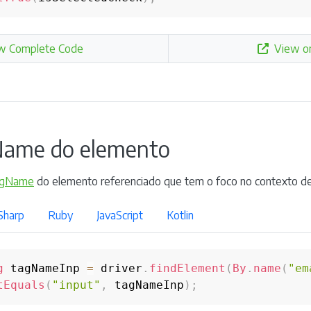
w Complete Code
View o
Name do elemento
gName
do elemento referenciado que tem o foco no contexto de
Sharp
Ruby
JavaScript
Kotlin
g
 tagNameInp 
=
 driver
.
findElement
(
By
.
name
(
"em
tEquals
(
"input"
,
 tagNameInp
)
;