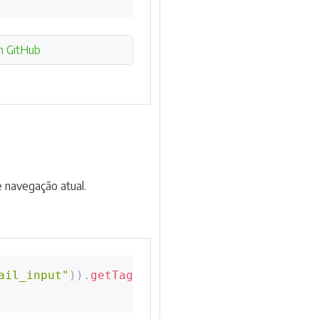
n GitHub
 navegação atual.
ail_input"
)
)
.
getTagName
(
)
;