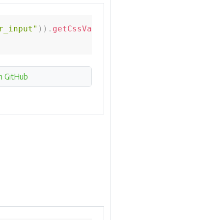
r_input"
)
)
.
getCssValue
(
"font-size"
)
;
n GitHub