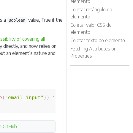
elemento
Coletar retângulo do
elemento
ns a
value, True if the
Boolean
Coletar valor CSS do
elemento
sibility of covering all
Coletar texto do elemento
y directly, and now relies on
Fetching Attributes or
out an element’s nature and
Properties
e
(
"email_input"
)
)
.
isDisplayed
(
)
;
n GitHub