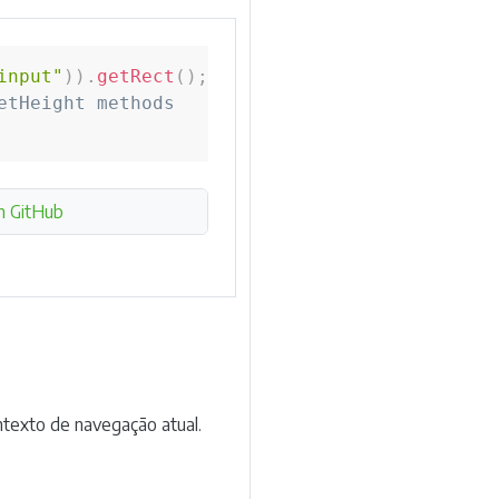
input"
)
)
.
getRect
(
)
;
etHeight methods
n GitHub
texto de navegação atual.