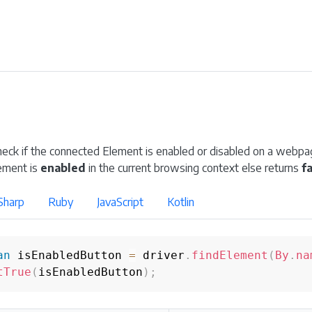
heck if the connected Element is enabled or disabled on a webpa
ement is
enabled
in the current browsing context else returns
f
Sharp
Ruby
JavaScript
Kotlin
an
 isEnabledButton 
=
 driver
.
findElement
(
By
.
na
tTrue
(
isEnabledButton
)
;