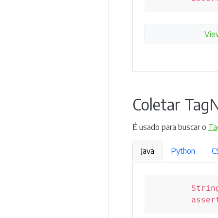
Vie
Coletar Tag
É usado para buscar o
Ta
Java
Python
C
Strin
asser