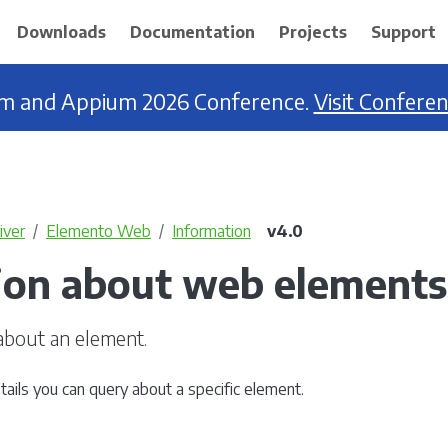
Downloads
Documentation
Projects
Support
ium and Appium 2026 Conference.
Visit Confere
ver
Elemento Web
Information
v4.0
ion about web elements
about an element.
ails you can query about a specific element.