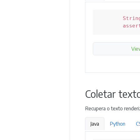
Strin
asser
Vie
Coletar text
Recupera o texto renderi
Java
Python
C