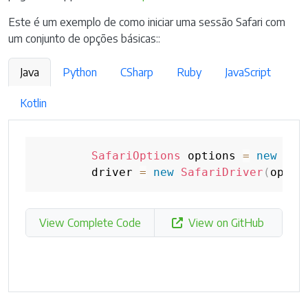
Este é um exemplo de como iniciar uma sessão Safari com
um conjunto de opções básicas::
Java
Python
CSharp
Ruby
JavaScript
Kotlin
SafariOptions
 options 
=
new
Saf
        driver 
=
new
SafariDriver
(
optio
View Complete Code
View on GitHub