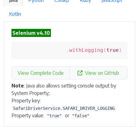
Java
Python
CSharp
Ruby
JavaScript
Kotlin
Selenium v4.10
.
withLogging
(
true
)
View Complete Code
View on GitHub
Note
: Java also allows setting console output by
System Property;
Property key:
SafariDriverService.SAFARI_DRIVER_LOGGING
Property value:
or
"true"
"false"