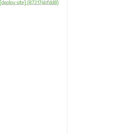
 [deploy site] (872174bfdd8)