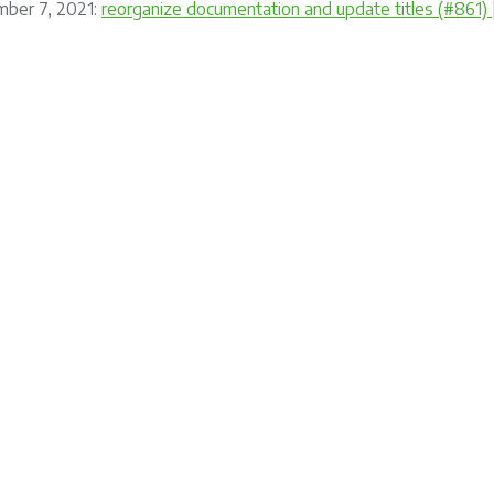
mber 7, 2021:
reorganize documentation and update titles (#861)