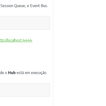
w Session Queue, e Event Bus.
Copy
ttp://localhost:4444
.
nde o
Hub
está em execução.
Copy