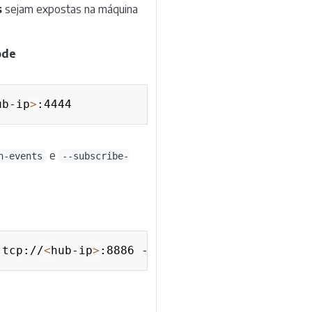
s
sejam expostas na máquina
ode
Copy
ub-ip
>
e
h-events
--subscribe-
Copy
 tcp://
<
hub-ip
>
:8886 --subscribe-events tcp:/