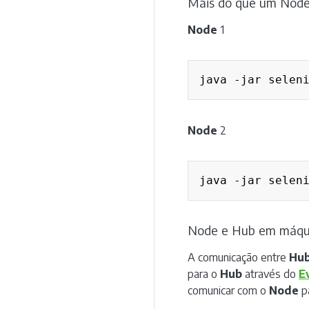
Mais do que um Nod
Node
1
java -jar selen
Node
2
java -jar selen
Node e Hub em máqui
A comunicação entre
Hu
para o
Hub
através do
E
comunicar com o
Node
pa