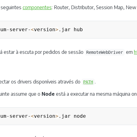
 seguintes
componentes
: Router, Distributor, Session Map, Ne
ium-server-
<
version
>
irá estar à escuta por pedidos de sessão
em
h
RemoteWebDriver
ectar os drivers disponíveis através do
.
PATH
inte assume que o
Node
está a executar na mesma máquina o
ium-server-
<
version
>