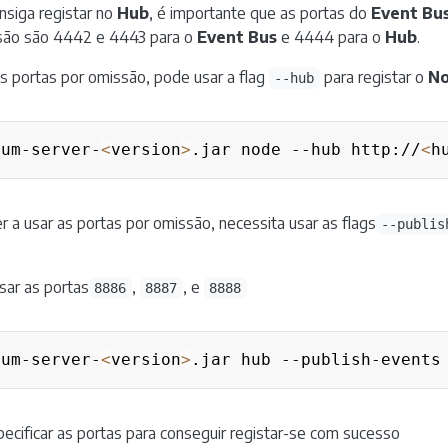
nsiga registar no
Hub
, é importante que as portas do
Event Bu
ssão são 4442 e 4443 para o
Event Bus
e 4444 para o
Hub
.
as portas por omissão, pode usar a flag
para registar o
N
--hub
ium-server-
<
version
>
.jar node --hub http://
<
h
r a usar as portas por omissão, necessita usar as flags
--publis
sar as portas
,
, e
8886
8887
8888
ium-server-
<
version
>
.jar hub --publish-events
ecificar as portas para conseguir registar-se com sucesso