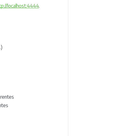
tp://localhost:4444
.
…)
erentes
ntes