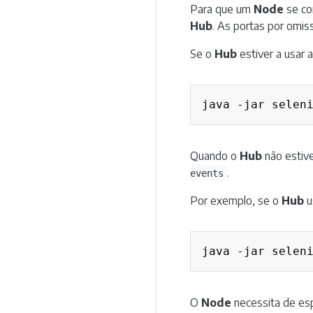
Para que um
Node
se co
Hub
. As portas por omi
Se o
Hub
estiver a usar 
java -jar selen
Quando o
Hub
não estive
.
events
Por exemplo, se o
Hub
u
java -jar selen
O
Node
necessita de esp