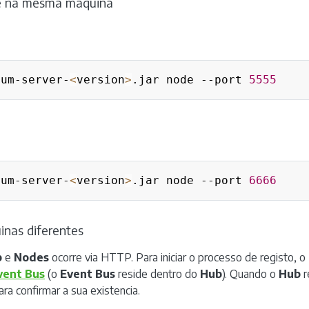
e na mesma máquina
ium-server-
<
version
>
.jar node --port 
5555
ium-server-
<
version
>
.jar node --port 
6666
nas diferentes
b
e
Nodes
ocorre via HTTP. Para iniciar o processo de registo, o
vent Bus
(o
Event Bus
reside dentro do
Hub
). Quando o
Hub
r
ra confirmar a sua existencia.