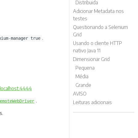
Distribuida
Adicionar Metadata nos
testes
Questionando a Selenium
Grid
.
nium-manager true
Usando o cliente HTTP
nativo Java 11
Dimensionar Grid
Pequena
Média
Grande
/localhost:4444
AVISO
.
emoteWebDriver
Leituras adicionais
s.