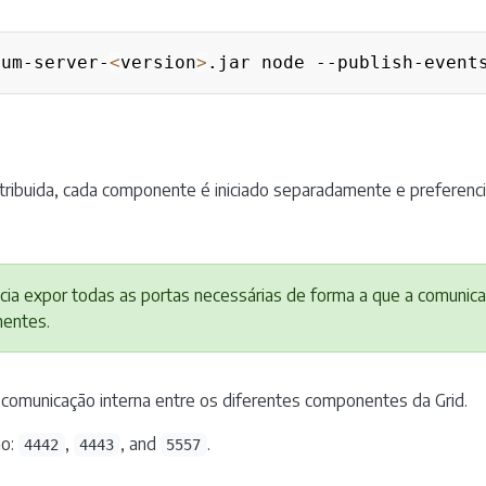
ium-server-
<
version
>
.jar node --publish-event
tribuida, cada componente é iniciado separadamente e preferen
ia expor todas as portas necessárias de forma a que a comunica
nentes.
 comunicação interna entre os diferentes componentes da Grid.
ão:
,
, and
.
4442
4443
5557