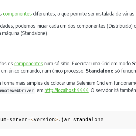
is
componentes
diferentes, o que permite ser instalada de várias
ades, podemos iniciar cada um dos componentes (Distribuido) o
 máquina (Standalone).
dos os
componentes
num só sitio. Executar uma Grid em modo
S
m um único comando, num único processo.
Standalone
só funcion
forma mais simples de colocar uma Selenium Grid em funcioname
em
http://localhost:4444
. O servidor irá també
emoteWebDriver
ium-server-
<
version
>