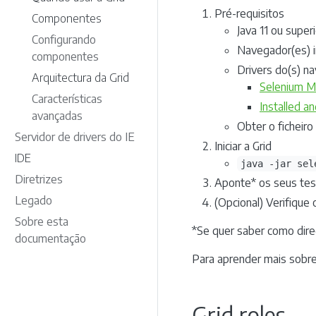
Pré-requisitos
Componentes
Java 11 ou superi
Configurando
Navegador(es) i
componentes
Drivers do(s) n
Arquitectura da Grid
Selenium M
Características
Installed a
avançadas
Obter o ficheiro
Servidor de drivers do IE
Iniciar a Grid
IDE
java -jar sel
Diretrizes
Aponte* os seus te
Legado
(Opcional) Verifiqu
Sobre esta
*Se quer saber como dire
documentação
Para aprender mais sobre
Grid roles