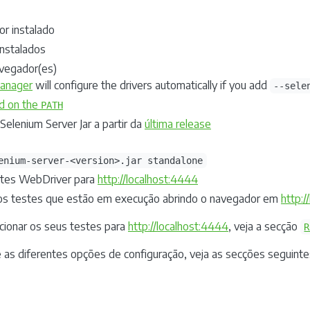
or instalado
nstalados
avegador(es)
anager
will configure the drivers automatically if you add
--sele
nd on the
PATH
 Selenium Server Jar a partir da
última release
enium-server-<version>.jar standalone
stes WebDriver para
http://localhost:4444
e os testes que estão em execução abrindo o navegador em
http:/
cionar os seus testes para
http://localhost:4444
, veja a secção
R
 as diferentes opções de configuração, veja as secções seguinte