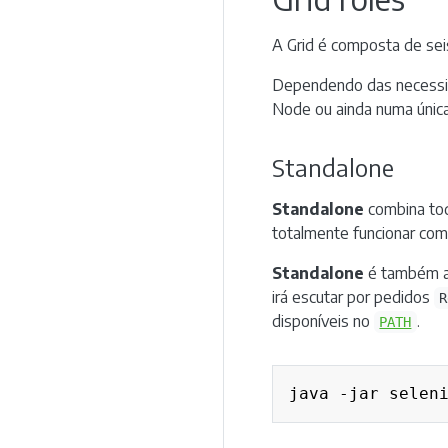
A Grid é composta de se
Dependendo das necessid
Node ou ainda numa única
Standalone
Standalone
combina to
totalmente funcionar co
Standalone
é também a 
irá escutar por pedidos
R
disponíveis no
.
PATH
java -jar selen