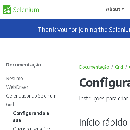
About
Thank you for joining the Selen
Documentação
Documentação
Grid
Configur
Resumo
WebDriver
Gerenciador do Selenium
Instruções para cria
Grid
Configurando a
Início rápido
sua
Quando usar a Grid