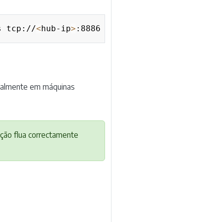
Copy
s tcp://
<
hub-ip
>
:8886 --subscribe-events tcp:
cialmente em máquinas
ção flua correctamente