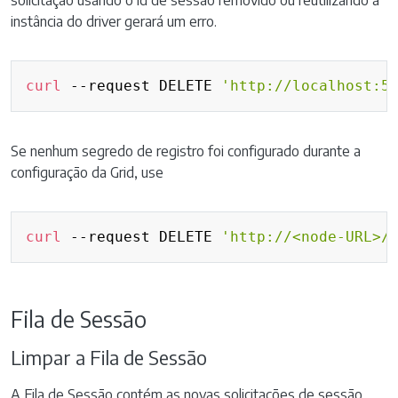
solicitação usando o id de sessão removido ou reutilizando a
instância do driver gerará um erro.
Copy
curl
 --request DELETE 
'http://localhost:5
Se nenhum segredo de registro foi configurado durante a
configuração da Grid, use
Copy
curl
 --request DELETE 
'http://<node-URL>/
Fila de Sessão
Limpar a Fila de Sessão
A Fila de Sessão contém as novas solicitações de sessão.