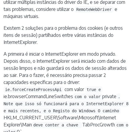
utilizar múltiplas instâncias do driver do IE, e se deparar com
tais problemas, considere utilizar o
e
RemoteWebDriver
máquinas virtuais.
Existem 2 soluções para o problema dos cookies (e outros
itens de sessão) partilhados entre várias instâncias do
InternetExplorer.
A primeira é iniciar o InternetExplorer em modo privado.
Depois disso, o InternetExplorer será iniciado com dados de
sessão limpos e não guardará os dados de sessão alterados
ao sair. Para o fazer, é necessário precisa passar 2
capacidades específicas para o driver:
com valor
ie.forceCreateProcessApi
true e
ie.browserCommandLineSwitches
private
com o valor
.
Note que isso só funcionará para o InternetExplorer 8
e mais recentes, e o Registo do Windows O caminho
HKLM_CURRENT_USER\Software\Microsoft\Internet
Explorer\Main
TabProcGrowth
deve conter a chave
com o
0`.