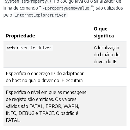
no código Java ou o sinalizador de
System.setProperty()
linha de comando “
”) são utilizados
-DpropertyName=value
pelo
:
InternetExplorerDriver
O que
Propriedade
significa
A localização
webdriver.ie.driver
do binário do
driver do IE.
Especifica o endereço IP do adaptador
do host no qual o driver do IE escutará.
Especifica o nível em que as mensagens
de registo são emitidas. Os valores
válidos são FATAL, ERROR, WARN,
INFO, DEBUG e TRACE. O padrão é
FATAL.