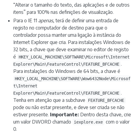
“Alterar o tamanho do texto, das aplicações e de outros
itens” para 100% nas definições de visualização.
Para o IE 11
apenas
, terá de definir uma entrada de
registo no computador de destino para que o
controlador possa manter uma ligação à instância do
Internet Explorer que cria. Para instalações Windows de
32 bits, a chave que deve examinar no editor de registo
é
HKEY_LOCAL_MACHINE\SOFTWARE\Microsoft\Internet
.
Explorer\Main\FeatureControl\FEATURE_BFCACHE
Para instalações do Windows de 64 bits, a chave é
HKEY_LOCAL_MACHINE\SOFTWARE\Wow6432Node\Microsof
t\Internet
.
Explorer\Main\FeatureControl\FEATURE_BFCACHE
Tenha em atenção que a subchave
FEATURE_BFCACHE
pode ou não estar presente, e deve ser criada se não
estiver presente.
Importante:
Dentro desta chave, crie
um valor DWORD chamado
com o valor
iexplore.exe
0.