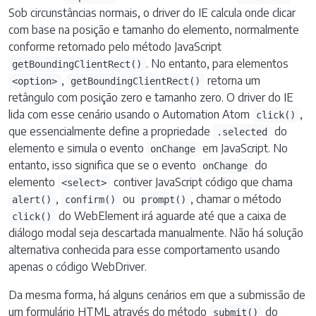
Sob circunstâncias normais, o driver do IE calcula onde clicar
com base na posição e tamanho do elemento, normalmente
conforme retornado pelo método JavaScript
. No entanto, para elementos
getBoundingClientRect()
,
retorna um
<option>
getBoundingClientRect()
retângulo com posição zero e tamanho zero. O driver do IE
lida com esse cenário usando o Automation Atom
,
click()
que essencialmente define a propriedade
do
.selected
elemento e simula o evento
em JavaScript. No
onChange
entanto, isso significa que se o evento
do
onChange
elemento
contiver JavaScript código que chama
<select>
,
ou
, chamar o método
alert()
confirm()
prompt()
do WebElement irá aguarde até que a caixa de
click()
diálogo modal seja descartada manualmente. Não há solução
alternativa conhecida para esse comportamento usando
apenas o código WebDriver.
Da mesma forma, há alguns cenários em que a submissão de
um formulário HTML através do método
do
submit()