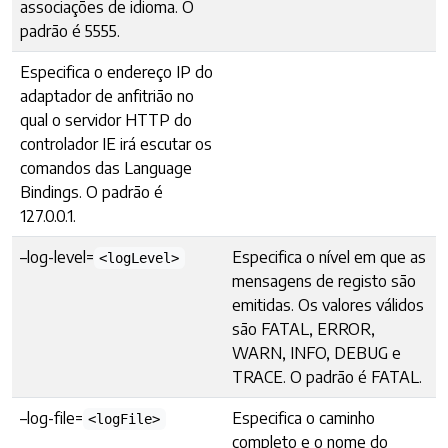
associações de idioma. O
padrão é 5555.
Especifica o endereço IP do
adaptador de anfitrião no
qual o servidor HTTP do
controlador IE irá escutar os
comandos das Language
Bindings. O padrão é
127.0.0.1.
–log-level=
Especifica o nível em que as
<logLevel>
mensagens de registo são
emitidas. Os valores válidos
são FATAL, ERROR,
WARN, INFO, DEBUG e
TRACE. O padrão é FATAL.
–log-file=
Especifica o caminho
<logFile>
completo e o nome do