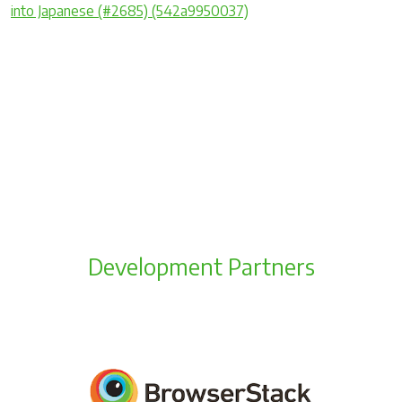
into Japanese (#2685) (542a9950037)
Development Partners