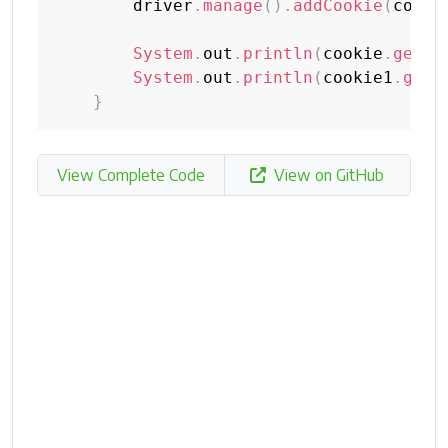
        driver
.
manage
(
)
.
addCookie
(
cooki
System
.
out
.
println
(
cookie
.
getSa
System
.
out
.
println
(
cookie1
.
getS
}
View Complete Code
View on GitHub