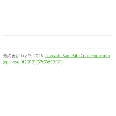
最終更新 July 13, 2026:
Translate SameSite Cookie note into
Japanese (#2688) (57c53b98f30)