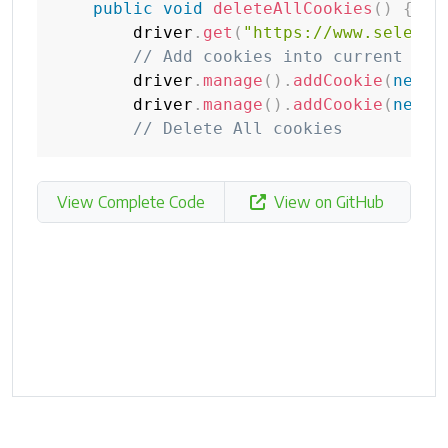
public
void
deleteAllCookies
(
)
{
        driver
.
get
(
"https://www.seleniu
// Add cookies into current bro
        driver
.
manage
(
)
.
addCookie
(
new
C
        driver
.
manage
(
)
.
addCookie
(
new
C
// Delete All cookies
View Complete Code
View on GitHub