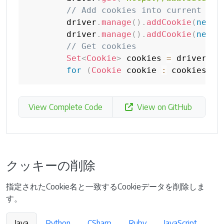
// Add cookies into current bro
        driver
.
manage
(
)
.
addCookie
(
new
C
        driver
.
manage
(
)
.
addCookie
(
new
C
// Get cookies
Set
<
Cookie
>
 cookies 
=
 driver
.
ma
for
(
Cookie
 cookie 
:
 cookies
)
{
View Complete Code
View on GitHub
クッキーの削除
指定されたCookie名と一致するCookieデータを削除しま
す。
Java
Python
CSharp
Ruby
JavaScript