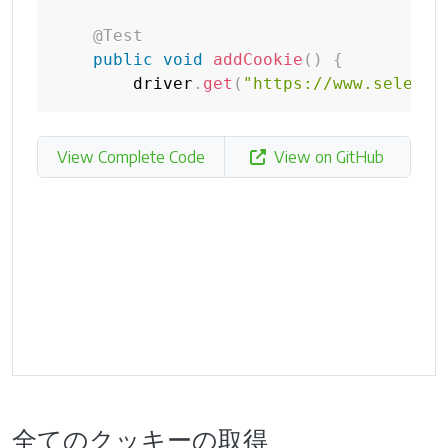
@Test
public
void
addCookie
(
)
{
        driver
.
get
(
"https://www.seleniu
View Complete Code
View on GitHub
全てのクッキーの取得