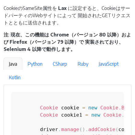
CookieのSameSite属性を
Lax
に設定すると、Cookieはサー
ドパーティのWebサイトによって 開始されたGETリクエス
トとともに送信されます。
注
:
現在、この機能は Chrome（バージョン 80 以降）およ
び Firefox（バージョン 79 以降）で 実装されており、
Selenium 4 以降で動作します。
Java
Python
CSharp
Ruby
JavaScript
Kotlin
Cookie
 cookie 
=
new
Cookie
.
Buil
Cookie
 cookie1 
=
new
Cookie
.
Bui
        driver
.
manage
(
)
.
addCookie
(
cooki