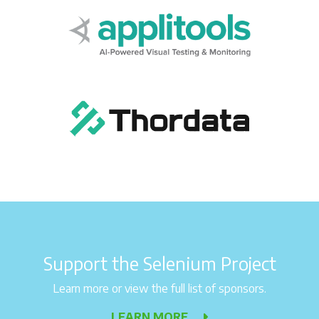
Support the Selenium Project
Learn more or view the full list of sponsors.
LEARN MORE