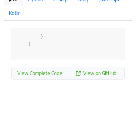
Kotlin
}
}
View Complete Code
View on GitHub