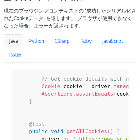
現在のブラウジングコンテキストの ‘成功したシリアル化さ
れたCookieデータ’ を返します。 ブラウザが使用できなく
なった場合、エラーが返されます。
Java
Python
CSharp
Ruby
JavaScript
Kotlin
// Get cookie details with name
Cookie
 cookie 
=
 driver
.
manage
(
)
Assertions
.
assertEquals
(
cookie
.
}
@Test
public
void
getAllCookies
(
)
{
        driver
.
get
(
"https://www.seleniu