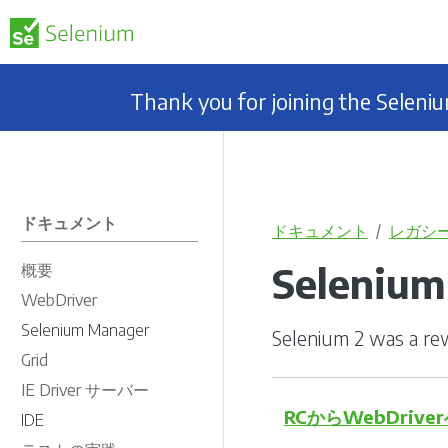
Thank you for joining the Selen
ドキュメント
ドキュメント
レガシ
Selenium
概要
WebDriver
Selenium Manager
Selenium 2 was a re
Grid
IE Driver サーバー
RCからWebDrive
IDE