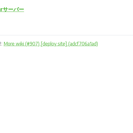
erサーバー
2:
More wiki (#907) [deploy site] (adcf706a1ad)