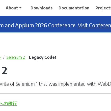
About
Downloads
Documentation
Project
ium and Appium 2026 Conference.
Visit Confere
ー
Selenium 2
Legacy Code!
 2
write of Selenium 1 that was implemented with WebDr
rへの移行