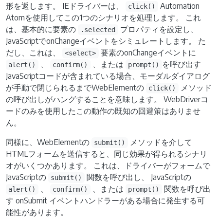
形を返します。 IEドライバーは、
Automation
click()
Atomを使用してこの1つのシナリオを処理します。 これ
は、基本的に要素の
プロパティを設定し、
.selected
JavaScriptでonChangeイベントをシミュレートします。 た
だし、これは、
要素のonChangeイベントに
<select>
、
、または
を呼び出す
alert()
confirm()
prompt()
JavaScriptコードが含まれている場合、モーダルダイアログ
が手動で閉じられるまでWebElementの
メソッド
click()
の呼び出しがハングすることを意味します。 WebDriverコ
ードのみを使用したこの動作の既知の回避策はありませ
ん。
同様に、WebElementの
メソッドを介して
submit()
HTMLフォームを送信すると、同じ効果が得られるシナリ
オがいくつかあります。 これは、ドライバーがフォームで
JavaScriptの
関数を呼び出し、 JavaScriptの
submit()
、
、または
関数を呼び出
alert()
confirm()
prompt()
す onSubmit イベントハンドラーがある場合に発生する可
能性があります。