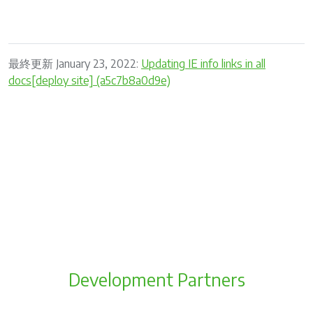
最終更新 January 23, 2022:
Updating IE info links in all
docs[deploy site] (a5c7b8a0d9e)
Development Partners