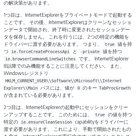
の解決策があります。
1つ目は、InternetExplorerをプライベートモードで起動する
ことです。 その後、InternetExplorerはクリーンなセッショ
ンデータで開始され、終了時に変更されたセッションデー
タを保存しません。 これを行うには、2つの特定の機能を
ドライバーに渡す必要があります。 つまり、
値を持
true
つ
と
値を持つ
ie.forceCreateProcessApi
-private
です。 InternetExplorer
ie.browserCommandLineSwitches
8以降でのみ機能することに注意してください。 また、
Windowsレジストリ
HKLM_CURRENT_USER\\Software\\Microsoft\\Internet
パスには、値が
のキー
Explorer\\Main
0
TabProcGrowth
が含まれている必要があります。
2つ目は、InternetExplorerの起動中にセッションをクリー
ンアップすることです。 このためには、
の値を持つ
true
特定の
capabilityをドライバーに
ie.ensureCleanSession
渡す必要があります。 これにより、手動で開始されたもの