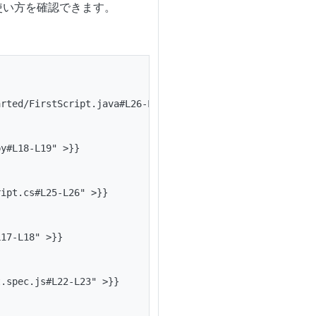
使い方を確認できます。
rted/FirstScript.java#L26-L27" >}}

y#L18-L19" >}}

ipt.cs#L25-L26" >}}

17-L18" >}}

.spec.js#L22-L23" >}}
