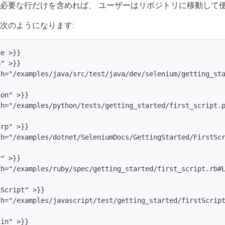
必要な行だけを含めれば、 ユーザーはリポジトリに移動して
次のようになります:
e >}}

" >}}

h="/examples/java/src/test/java/dev/selenium/getting_sta
on" >}}

h="/examples/python/tests/getting_started/first_script.p
rp" >}}

h="/examples/dotnet/SeleniumDocs/GettingStarted/FirstScr
" >}}

h="/examples/ruby/spec/getting_started/first_script.rb#L
Script" >}}

h="/examples/javascript/test/getting_started/firstScript
in" >}}
