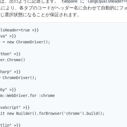
には、次のように記述します。
に
tabpane
langEqualsHeader=
れにより、各タブのコードがヘッダー名に合わせて自動的にフォ
じ選択状態になることが保証されます。
lsHeader=true >}}

va" >}}

 = new ChromeDriver();

thon" >}}

er.Chrome()

harp" >}}

 ChromeDriver();

by" >}}

m::WebDriver.for :chrome

vaScript" >}}

it new Builder().forBrowser('chrome').build();

tlin" >}}
