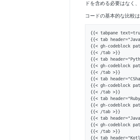
ドを含める必要はなく、
コードの基本的な比較は
{{< tabpane text=tru
{{< tab header="Java
{{< gh-codeblock pat
{{< /tab >}}

{{< tab header="Pyth
{{< gh-codeblock pat
{{< /tab >}}

{{< tab header="CSha
{{< gh-codeblock pat
{{< /tab >}}

{{< tab header="Ruby
{{< gh-codeblock pat
{{< /tab >}}

{{< tab header="Java
{{< gh-codeblock pat
{{< /tab >}}

{{< tab header="Kotl