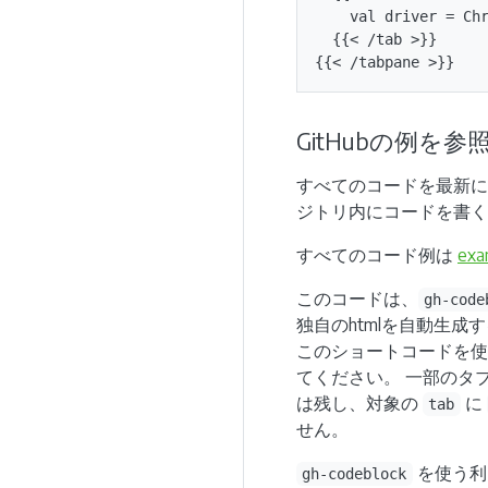
    val driver = Chr
  {{< /tab >}}

GitHubの例を参
すべてのコードを最新に保
ジトリ内にコードを書く
すべてのコード例は
ex
このコードは、
gh-code
独自のhtmlを自動生
このショートコードを
てください。 一部のタ
は残し、対象の
に
tab
せん。
を使う利
gh-codeblock