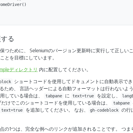
omeDriver()

照する
つために、 Seleniumのバージョン更新時に実行して正しい
ことを目標にしています。
ampleディレクトリ
内に配置してください。
ショートコードを使用してドキュメントに自動表示でき
block
成するため、 言語ヘッダーによる自動フォーマットは行わないよ
使用している場合は、
に
を設定し、
tabpane
text=true
lang
ブだけでこのショートコードを使用している場合は、
tabpane
を追加してください。 なお、
の行
text=true
gh-codeblock
点の1つは、完全な例へのリンクが追加されることです。 つま