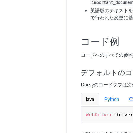
important_documen
英語版のテキストを変
で行われた変更に基づい
コード例
コードへのすべての参照
デフォルトのコ
Docsyのコードタブは
Java
Python
C
WebDriver
 drive