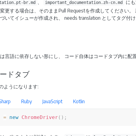
、
にも
tation.pt-br.md
important_documentation.zh-cn.md
更する場合は、そのままPull Requestを作成してください
てイシューが作成され、 needs translation としてタグ
は言語に依存しない形にし、 コード自体はコードタブ内に配
ードタブ
次のようになります:
Sharp
Ruby
JavaScript
Kotlin
r 
=
new
ChromeDriver
(
)
;