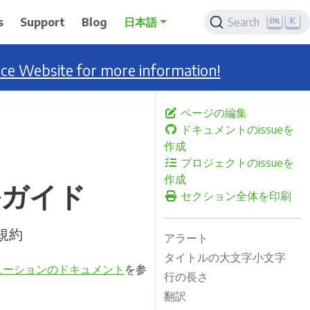
K
s
Support
Blog
日本語
Search
nce Website for more information!
ページの編集
ドキュメントのissueを
作成
プロジェクトのissueを
作成
ルガイド
セクション全体を印刷
規約
アラート
タイトルの大文字小文字
ューションのドキュメント
を参
行の長さ
翻訳