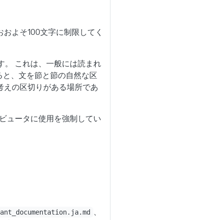
おおよそ100文字に制限してく
す。 これは、一般には読まれ
えると、文を節と節の自然な区
考えの区切りがある場所であ
トリビュータに使用を強制してい
、
tant_documentation.ja.md