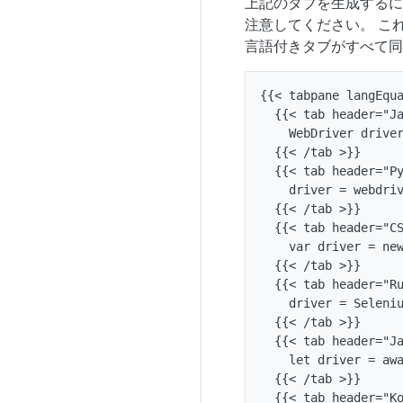
上記のタブを生成する
注意してください。 こ
言語付きタブがすべて同
{{< tabpane langEqua
  {{< tab header="Ja
    WebDriver driver
  {{< /tab >}}

  {{< tab header="Py
    driver = webdriv
  {{< /tab >}}

  {{< tab header="CS
    var driver = new
  {{< /tab >}}

  {{< tab header="Ru
    driver = Seleniu
  {{< /tab >}}

  {{< tab header="Ja
    let driver = awa
  {{< /tab >}}

  {{< tab header="Ko