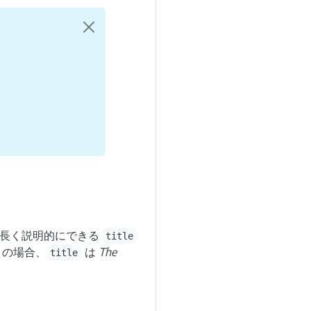
り長く説明的にできる
title
の場合、
は
The
title